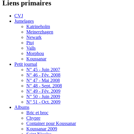
Liens primaires
CVJ
Jumelages
Katrineholm
Meinerzhagen
Newark
Ptuj
Valls
Morphou
Koussanar
Petit journal
N° 45 - Juin 2007
N° 46 - Fév. 2008
N° 47 - Mai 2008
N° 48 - Sept. 2008
N° 49 - Fév. 2009
N° 50 - Juin 2009
N° 51 - Oct. 2009
Albums
Bric et broc
Chypre
Container pour Koussanar
Koussanar 2009