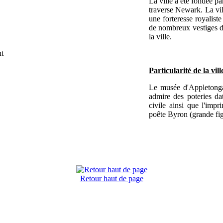
La ville a été fondée pa
traverse Newark. La vil
une forteresse royaliste 
de nombreux vestiges de 
la ville.
Particularité de la vill
Le musée d'Appletongat
admire des poteries da
civile ainsi que l'impr
poête Byron (grande fi
Retour haut de page