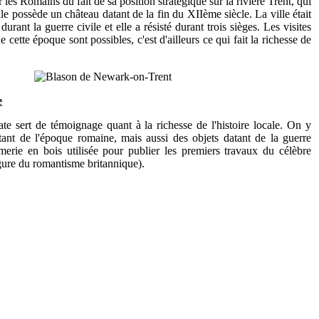
r les Romains du fait de sa position stratégique sur la rivière Trent, qui
le possède un château datant de la fin du XIIème siècle. La ville était
durant la guerre civile et elle a résisté durant trois sièges. Les visites
cette époque sont possibles, c'est d'ailleurs ce qui fait la richesse de
e
e sert de témoignage quant à la richesse de l'histoire locale. On y
tant de l'époque romaine, mais aussi des objets datant de la guerre
imerie en bois utilisée pour publier les premiers travaux du célèbre
gure du romantisme britannique).