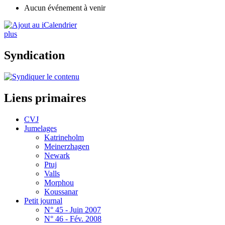
Aucun événement à venir
plus
Syndication
Liens primaires
CVJ
Jumelages
Katrineholm
Meinerzhagen
Newark
Ptuj
Valls
Morphou
Koussanar
Petit journal
N° 45 - Juin 2007
N° 46 - Fév. 2008