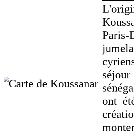
L'ori
Koussa
Paris-
jumela
cyrie
séjour 
sénéga
ont ét
créati
monte