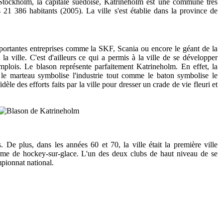
tockholm, la capitale suédoise, Katrineholm est une commune très
s 21 386 habitants (2005). La ville s'est établie dans la province de
portantes entreprises comme la SKF, Scania ou encore le géant de la
 la ville. C'est d'ailleurs ce qui a permis à la ville de se développer
ois. Le blason représente parfaitement Katrineholm. En effet, la
, le marteau symbolise l'industrie tout comme le baton symbolise le
dèle des efforts faits par la ville pour dresser un crade de vie fleuri et
s. De plus, dans les années 60 et 70, la ville était la première ville
orme de hockey-sur-glace. L'un des deux clubs de haut niveau de se
pionnat national.