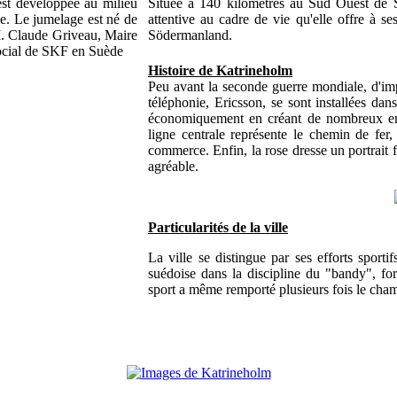
est développée au milieu
Située à 140 kilomètres au Sud Ouest de S
ce. Le jumelage est né de
attentive au cadre de vie qu'elle offre à se
 M. Claude Griveau, Maire
Södermanland.
social de SKF en Suède
Histoire de Katrineholm
Peu avant la seconde guerre mondiale, d'im
téléphonie, Ericsson, se sont installées dans
économiquement en créant de nombreux empl
ligne centrale représente le chemin de fer
commerce. Enfin, la rose dresse un portrait fi
agréable.
Particularités de la ville
La ville se distingue par ses efforts sportif
suédoise dans la discipline du "bandy", f
sport a même remporté plusieurs fois le cham