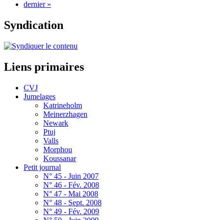
dernier »
Syndication
Liens primaires
CVJ
Jumelages
Katrineholm
Meinerzhagen
Newark
Ptuj
Valls
Morphou
Koussanar
Petit journal
N° 45 - Juin 2007
N° 46 - Fév. 2008
N° 47 - Mai 2008
N° 48 - Sept. 2008
N° 49 - Fév. 2009