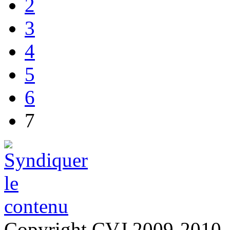
2
3
4
5
6
7
Copyright CVJ 2009-2010