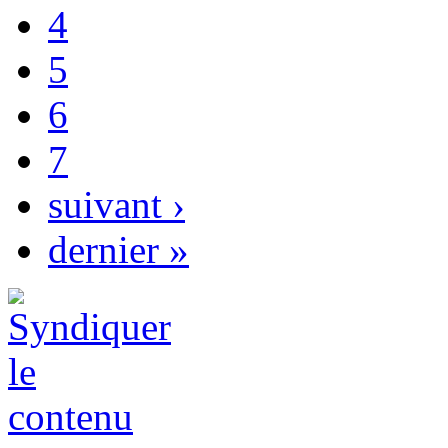
4
5
6
7
suivant ›
dernier »