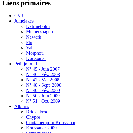
Liens primaires
CVJ
Jumelages
Katrineholm
Meinerzhagen
Newark
Ptuj
Valls
Morphou
Koussanar
Petit journal
N° 45 - Juin 2007
N° 46 - Fév. 2008
N° 47 - Mai 2008
N° 48 - Sept. 2008
N° 49 - Fév. 2009
N° 50 - Juin 2009
N° 51 - Oct. 2009
Albums
Bric et broc
Chypre
Container pour Koussanar
Koussanar 2009