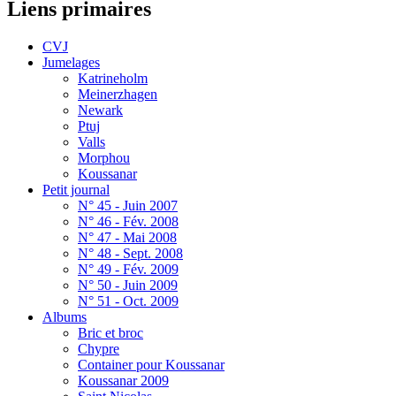
Liens primaires
CVJ
Jumelages
Katrineholm
Meinerzhagen
Newark
Ptuj
Valls
Morphou
Koussanar
Petit journal
N° 45 - Juin 2007
N° 46 - Fév. 2008
N° 47 - Mai 2008
N° 48 - Sept. 2008
N° 49 - Fév. 2009
N° 50 - Juin 2009
N° 51 - Oct. 2009
Albums
Bric et broc
Chypre
Container pour Koussanar
Koussanar 2009