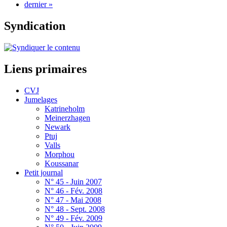
dernier »
Syndication
Liens primaires
CVJ
Jumelages
Katrineholm
Meinerzhagen
Newark
Ptuj
Valls
Morphou
Koussanar
Petit journal
N° 45 - Juin 2007
N° 46 - Fév. 2008
N° 47 - Mai 2008
N° 48 - Sept. 2008
N° 49 - Fév. 2009