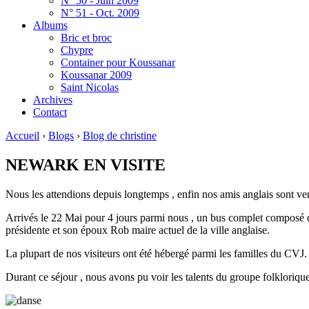
N° 50 - Juin 2009
N° 51 - Oct. 2009
Albums
Bric et broc
Chypre
Container pour Koussanar
Koussanar 2009
Saint Nicolas
Archives
Contact
Accueil
›
Blogs
›
Blog de christine
NEWARK EN VISITE
Nous les attendions depuis longtemps , enfin nos amis anglais sont ven
Arrivés le 22 Mai pour 4 jours parmi nous , un bus complet composé 
présidente et son époux Rob maire actuel de la ville anglaise.
La plupart de nos visiteurs ont été hébergé parmi les familles du CVJ.
Durant ce séjour , nous avons pu voir les talents du groupe folkloriqu