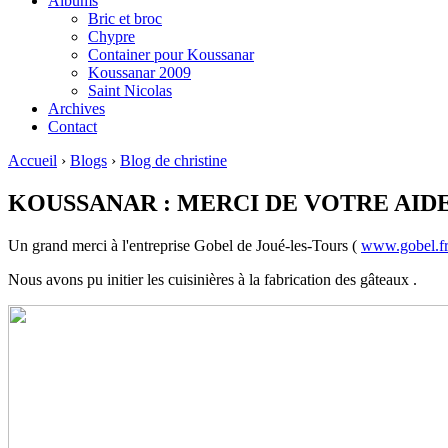
Albums
Bric et broc
Chypre
Container pour Koussanar
Koussanar 2009
Saint Nicolas
Archives
Contact
Accueil
›
Blogs
›
Blog de christine
KOUSSANAR : MERCI DE VOTRE AID
Un grand merci à l'entreprise Gobel de Joué-les-Tours (
www.gobel.f
Nous avons pu initier les cuisinières à la fabrication des gâteaux .